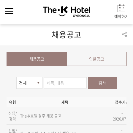
예약하기
채용공고
채용공고
입찰공고
검색
유형
제목
접수기간
신입/
~
The-K호텔 경주 채용 공고
경력
2026.07.20
신입/
~