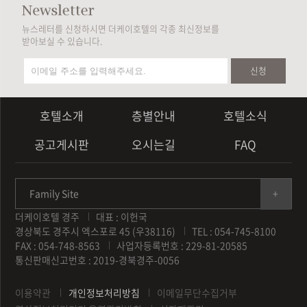
뉴스레터를 신청하시면 더케이호텔의 각종 최신정보를
받아보실 수 있습니다.
신청
호텔소개
층별안내
호텔소식
공고게시판
오시는길
FAQ
Family Site
더케이호텔 경주
대표 : 이헌국
경상북도 경주시 엑스포로 45 (우38116)
TEL : 054-745-8100
FAX : 054-748-8563
사업자등록번호 : 229-81-20585
통신판매신고번호 : 2019-경북경주-0056
이용약관
개인정보처리방침
이메일무단수집거부