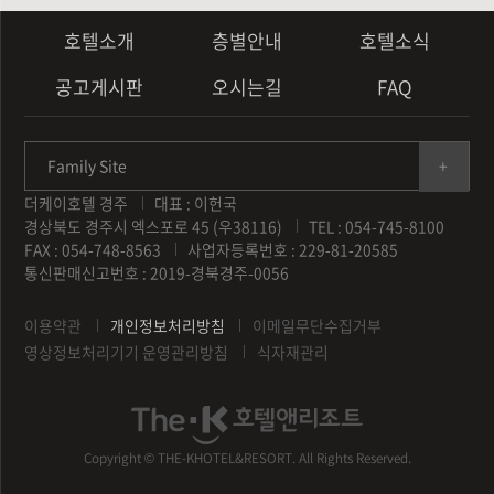
호텔소개
층별안내
호텔소식
공고게시판
오시는길
FAQ
Family Site
더케이호텔 경주
대표 : 이헌국
경상북도 경주시 엑스포로 45 (우38116)
TEL : 054-745-8100
FAX : 054-748-8563
사업자등록번호 : 229-81-20585
통신판매신고번호 : 2019-경북경주-0056
이용약관
개인정보처리방침
이메일무단수집거부
영상정보처리기기 운영관리방침
식자재관리
Copyright © THE-KHOTEL&RESORT. All Rights Reserved.