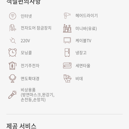
객실편의사항
헤어드라이기
인터넷
전자도어 잠금장치
미니바(유료)
220V
케이블TV
모닝콜
냉장고
전기주전자
세면타올
면도확대경
비데
비상용품
(방연마스크,완강기,
손전등,손망치)
제공 서비스