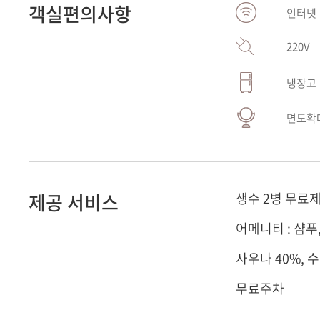
객실편의사항
인터넷
220V
냉장고
면도확
제공 서비스
생수 2병 무료
어메니티 : 샴푸
사우나 40%, 
무료주차