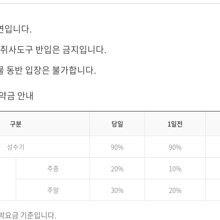
연입니다.
및 취사도구 반입은 금지입니다.
물 동반 입장은 불가합니다.
위약금 안내
구분
당일
1일전
성수기
90%
90%
주중
20%
10%
주말
30%
20%
박요금 기준입니다.