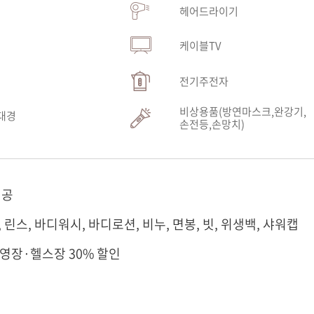
헤어드라이기
케이블TV
전기주전자
비상용품(방연마스크,완강기,
대경
손전등,손망치)
제공
, 린스, 바디워시, 바디로션, 비누, 면봉, 빗, 위생백, 샤워캡
수영장·헬스장 30% 할인