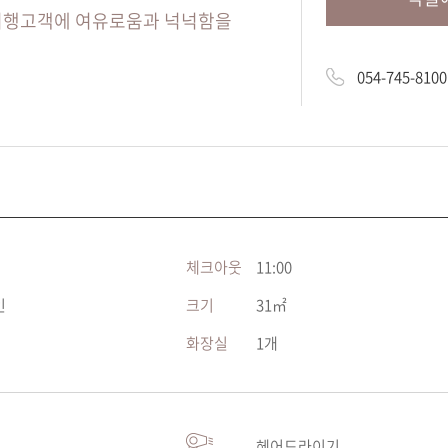
 여행고객에 여유로움과 넉넉함을
054-745-8100
체크아웃
11:00
인
크기
31㎡
화장실
1개
헤어드라이기