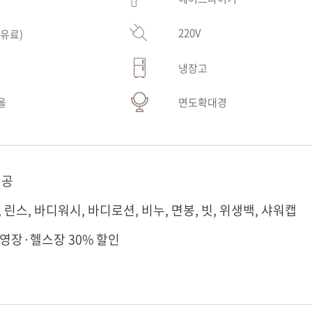
220V
유료)
냉장고
올
면도확대경
제공
, 린스, 바디워시, 바디로션, 비누, 면봉, 빗, 위생백, 샤워캡
수영장·헬스장 30% 할인