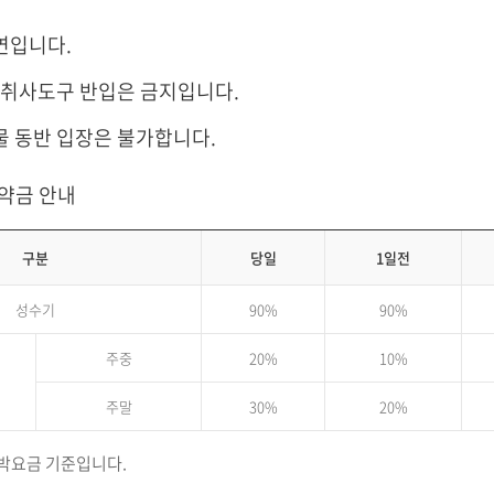
연입니다.
및 취사도구 반입은 금지입니다.
물 동반 입장은 불가합니다.
위약금 안내
구분
당일
1일전
성수기
90%
90%
주중
20%
10%
주말
30%
20%
박요금 기준입니다.