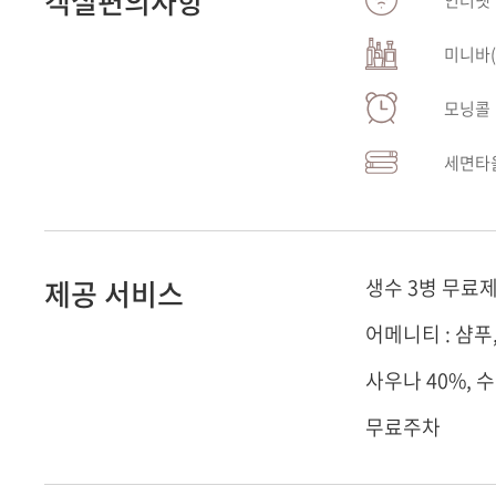
객실편의사항
미니바(
모닝콜
세면타
제공 서비스
생수 3병 무료
어메니티 : 샴푸
사우나 40%, 
무료주차