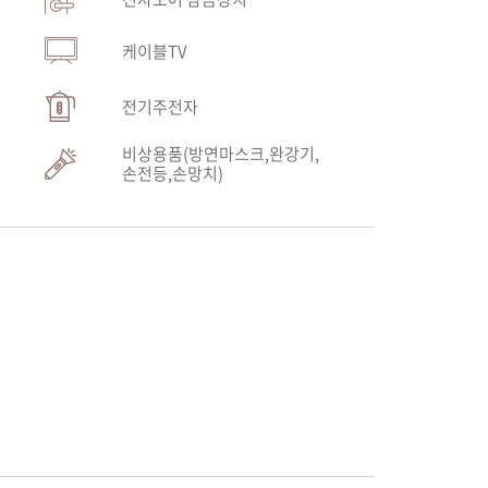
케이블TV
전기주전자
비상용품(방연마스크,완강기,
손전등,손망치)