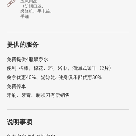
应急用品
（防烟口罩、
缓降机、手电筒、
手锤
提供的服务
免費提供4瓶礦泉水
便利: 棉棒，棉花，环，浴巾，滴漏式咖啡（2片）
桑拿优惠40%、游泳池·健身俱乐部优惠30%
免費停車
牙刷、牙膏、剃须刀有偿销售
说明事项