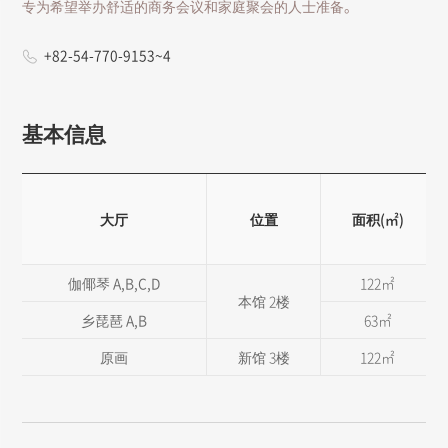
专为希望举办舒适的商务会议和家庭聚会的人士准备。
+82-54-770-9153~4
基本信息
大厅
位置
面积(㎡)
伽倻琴 A,B,C,D
122㎡
本馆 2楼
乡琵琶 A,B
63㎡
原画
新馆 3楼
122㎡