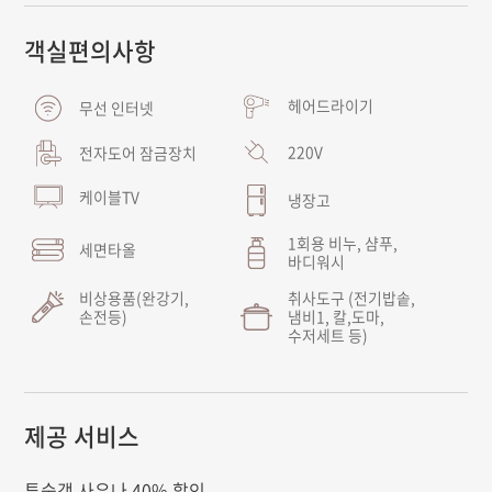
객실편의사항
헤어드라이기
무선 인터넷
220V
전자도어 잠금장치
케이블TV
냉장고
1회용 비누, 샴푸,
세면타올
바디워시
비상용품(완강기,
취사도구 (전기밥솥,
손전등)
냄비1, 칼,도마,
수저세트 등)
제공 서비스
투숙객 사우나 40% 할인