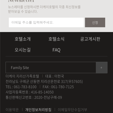
뉴스레터를 신청하시면 더케이호텔의 각종 최신정보를
받아보실 수 있습니다.
신청
호텔소개
호텔소식
공고게시판
오시는길
FAQ
Family Site
더케이 지리산가족호텔
대표 : 이헌국
전라남도 구례군 산동면 지리산온천로 317(우57605)
TEL : 061-783-8100
FAX : 061-780-7125
사업자등록번호 : 416-85-14050
통신판매신고번호 : 2020-전남구례-09
이용약관
개인정보처리방침
이메일무단수집거부