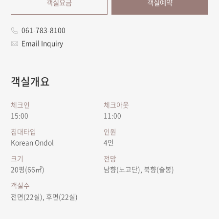
객실요금
객실예약
061-783-8100
Email Inquiry
객실개요
체크인
체크아웃
15:00
11:00
침대타입
인원
Korean Ondol
4인
크기
전망
20평(66㎡)
남향(노고단), 북향(솔봉)
객실수
전면(22실), 후면(22실)