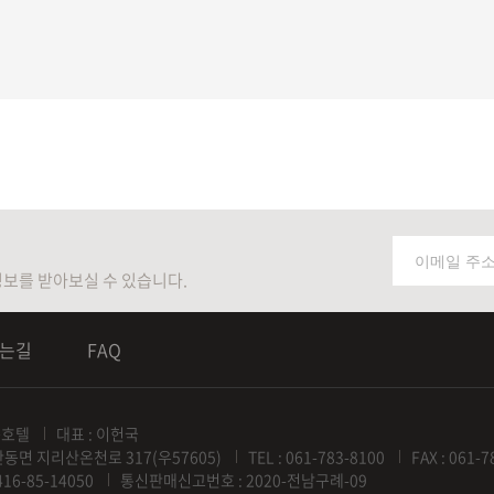
보를 받아보실 수 있습니다.
는길
FAQ
족호텔
대표 : 이헌국
동면 지리산온천로 317(우57605)
TEL : 061-783-8100
FAX : 061-
6-85-14050
통신판매신고번호 : 2020-전남구례-09