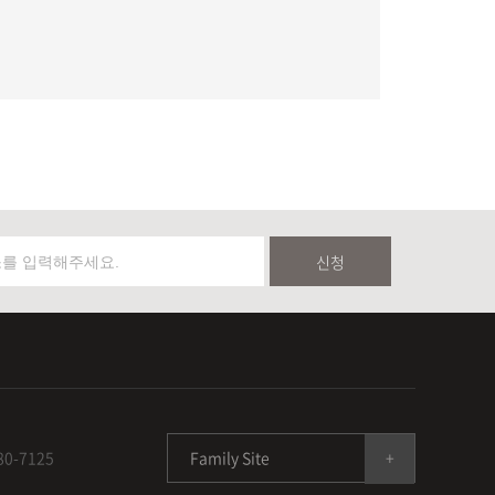
신청
780-7125
Family Site