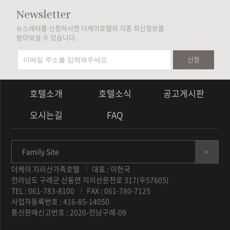
뉴스레터를 신청하시면 더케이호텔의 각종 최신정보를
받아보실 수 있습니다.
신청
호텔소개
호텔소식
공고게시판
오시는길
FAQ
Family Site
더케이 지리산가족호텔
대표 : 이헌국
전라남도 구례군 산동면 지리산온천로 317(우57605)
TEL : 061-783-8100
FAX : 061-780-7125
사업자등록번호 : 416-85-14050
통신판매신고번호 : 2020-전남구례-09