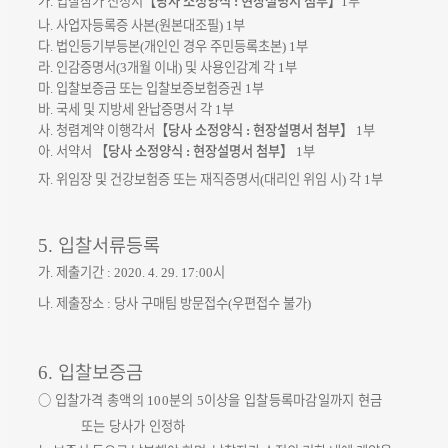
가
입찰참가 신청서
【
당사 소정양식
현장설명서 첨부
】
부
.
:
1
나
사업자등록증 사본
원본대조필
부
.
(
) 1
다
법인등기부등본
개인인 경우 주민등록초본
부
.
(
) 1
라
인감증명서
개월 이내
및 사용인감계 각
부
.
(3
)
1
마
입찰보증금 또는 입찰보증보험증권
부
.
1
바
국세 및 지방세 완납증명서 각
부
.
1
사
청렴계약 이행각서
【
당사 소정양식
현장설명서 첨부
】
부
.
:
1
아
서약서
【
당사 소정양식
현장설명서 첨부
】
부
.
:
1
자
위임장 및 건강보험증 또는 재직증명서
대리인 위임 시
각
부
.
(
)
1
입찰서류등록
5.
가
제출기간
시
.
:
2020. 4. 29. 17:00
나
제출장소
당사 구매팀 방문접수
우편접수 불가
.
:
(
)
입찰보증금
6.
○
입찰가격 총액의
분의
이상을 입찰등록마감일까지 현금
100
5
또는 당사가 인
정하