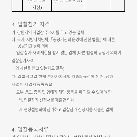
(
(
)
지참
)
입찰참가 자격
.
3
가
강원지역 사업장 주소지를 두고 있는 업체
.
나
국가
지방자치단체
『
공공기관의 운영에 관한 법률
』
에 따른
.
,
,
공공기관 등에 의해
입찰 참가 자격 제한을 받지 않은 업체
다른 법령의 규정에 의하여
(
입찰참가자격
의 제한을 받고 있는자도 같음
)
다
.
입찰공고일 현재
부가가치세법 제
8
조 규정에 의거
,
당해
사업의 사업자등록증을
교부 받고
종목 및 업태가 해당 품목을 취급 할 수 있어야 함
,
.
라
입찰참가 신청서를 제출한 업체
.
마
현장설명회에 참가하고 입찰참가 신청서를 제출한 업체
.
입찰등록서류
.
4