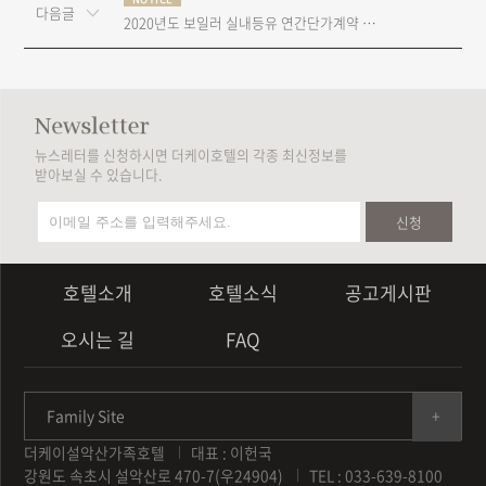
다음글
2020년도 보일러 실내등유 연간단가계약 입찰공고
뉴스레터를 신청하시면 더케이호텔의 각종 최신정보를
받아보실 수 있습니다.
신청
호텔소개
호텔소식
공고게시판
오시는 길
FAQ
Family Site
더케이설악산가족호텔
대표 : 이헌국
강원도 속초시 설악산로 470-7(우24904)
TEL : 033-639-8100