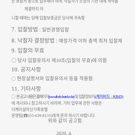
는 보증서 등으로 납부해야 하며
낙찰자가 소정의 기한 내에 계약을
,
체결하지 아
니할 때에는 당해 입찰보증금은 당사에 귀속함
입찰방법
일반
경쟁입찰
7.
:
낙찰자 결정방법
예정가격 이하 총액 최저 입찰제
8.
:
입찰의 무효
9.
○
당사 입찰유의서 제
조
입찰의 무효
에 의함
10
(
)
공지사항
10.
현장설명서와 입찰유의서 등을 적용함
○
.
기타사항
11.
○
본 공고 내용은 홈페이지
및 입찰정보지
케이비드
(
www.thek-hotel.co.kr
)
(
: KBiD)
에 게시되니 참고하시기 바라며
기타 업무에 관한 사항은
,
더케이설악산가족호텔
운영팀
☎
에게 문의 하시기 바랍니다
(
033-639-8135)
.
위와 같이 공고함
.
2020. 4. .