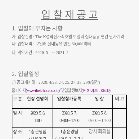
입 찰 재 공 고
입찰에 부치는 사항
1.
가
입찰건명
설악산가족호텔 보일러 실내등유 연간 단가계약
.
: The-K
나
입찰내역
보일러 실내등유 연간
리터
.
:
60,000
다
계약기간
∼
.
: 2020. 5. .
2021. 5. .
입찰일정
2.
○
공고게시일
일간
: 2020. 4/23. 24, 25, 27, 28, 29(6
)
홈페이지
및 입찰정보지
(
www.thek-hotel.co.kr
)
(케이비드
: KBiD)
구 분
현장 설명회
입찰참가등록
입 찰
비 고
일 시
2020. 5. 6.
2020. 5. 7.
2020. 5. 8.
14:00
09:00 ~ 17:00
09:00 ~ 14:00
당사 회의실
장 소
층 운영
팀
층 운영
팀
1
1
사용인감
사용인감 지참