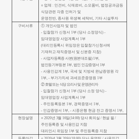
○
업체
:
인건비
,
식재료비
,
소모품비
,
법정공과금등
식당관련 각종 인허가 및
운영전반
,
종사원 위생복 세탁비
,
기타 시설투자
구비서류
①
개인사업자 및 법인
-
입찰참가 신청서
1
부
(
당사 소정양식
) -
임대영업장 사업계획서
1
부
(
대리인등록시 위임장은 입찰참가신청서에
기재하고 재직증명서 및 신분증 지참
)
-
사업자등록증 사본
(
원본대조필
) 1
부
,
법인등기부등본
1
부
,
법인 인감증명서
1
부
-
사용인감계
1
부
,
국세 및 지방세 완납증명원 각
1
부
, -
부가가치세 과세표준증명원
1
부
②
호텔 또는 식당 요리사 및 운영관리자
-
입찰참가 신청서
1
부
(
당사 소정 양식
) -
임대영업장 사업계획서
1
부
-
주민등록등본
1
부
,
경력증명서
1
부
,
-
인감증명서
1
부
, -
시중은행 현금 잔고 증명서
1
부
,
현장설명
○
2020
년 3
월 16
일
(14:00)
당사 회의실
/
현설 필
/
주민등록증 및 사용인감 지참
대리인시 위임장
1
부 및 주민등록증 지참
등록마감
○
2020
년
3
월 20
일
(18:00)
당사 운영팀
/
사용인감