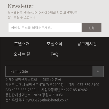
뉴스레터를 신청하시면 더케이호텔의 각종 최신정보를
받아보실 수 있습니다.
신청
호텔소개
호텔소식
공고게시판
오시는 길
FAQ
Family Site
더케이설악산가족호텔
대표 : 이헌국
강원도 속초시 설악산로 470-7(우24904)
TEL : 033-639-8100
FAX : 033-636-7500
사업자등록번호 : 227-85-02482
통신판매신고번호 : 2020-강원속초-0051
전자우편 주소 :
yw9612@thek-hotel.co.kr