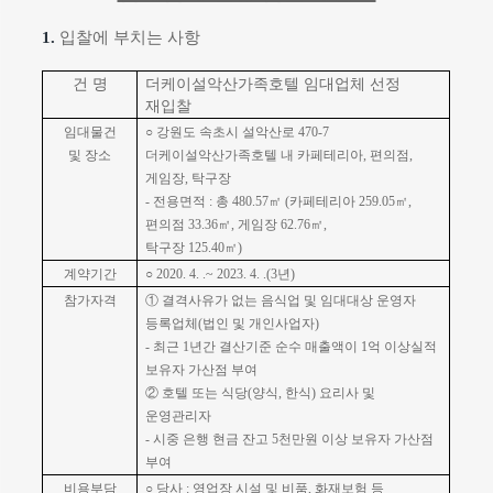
1.
입찰에 부치는 사항
건 명
더케이설악산가족호텔 임대업체 선정
재입찰
임대물건
○
강원도 속초시 설악산로
470-7
및 장소
더케이설악산가족호텔 내 카페테리아
,
편의점
,
게임장
,
탁구장
-
전용면적
:
총
480.57
㎡
(
카페테리아
259.05
㎡
,
편의점
33.36
㎡
,
게임장
62.76
㎡
,
탁구장
125.40
㎡
)
계약기간
○
2020. 4. .~ 2023. 4. .(3
년
)
참가자격
①
결격사유가 없는 음식업 및 임대대상 운영자
등록업체
(
법인 및 개인사업자
)
-
최근
1
년간 결산기준 순수 매출액이
1
억 이상실적
보유자 가산점 부여
②
호텔 또는 식당
(
양식
,
한식
)
요리사 및
운영관리자
-
시중 은행 현금 잔고
5
천만원 이상 보유자 가산점
부여
비용부담
○
당사
:
영업장 시설 및 비품
,
화재보험 등