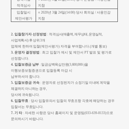
적격심사
지참
입찰일시
○
2020
년
3
월 24
일
(14:00)
당사 회의실
/
사용인감
제안서평가
지참
2.
입찰참가자 선정방법
:
적
격심사
(
매출액
,
재무상태
,
운영실적
,
사업계획서
)
후 상위
3
개
업체에 한하여 입찰
(
제
안서평가
)
자격을 부여합니다
.(
개별 통보
)
3.
운영자 결정방법
:
최고 입찰가 제시 및 제안서
PT
발표 및 평가로
선정합니다
.
4.
입찰보증금 납부
:
일금삼백육십만원
(3,600,000-)
을
이행보증보험증권으로 입찰등록 마감 시
납부하셔야 합니다
.
5.
입찰보증금 귀속
:
운영자로 선정된자가
소정기일 이내에 계약을
체결하지 아니하는 경우
,
당사에 귀속
됩니다
.
6.
입찰무효
:
당사 입찰유의서 입찰의 무효조항 각호에 해당하는 경우
입찰서는 무효입니다
.
7.
기 타
:
자세한 사항은 당사 홈페이지 및 운영팀
(033-639-8133)
으로
문의하시기 바랍니다
.