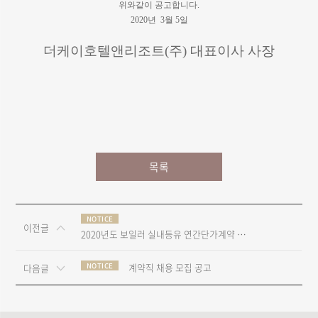
위와같이 공고합니다
.
2020
년 3
월 5
일
더케이호텔앤리조트
(
주
)
대표이사 사장
목록
NOTICE
이전글
2020년도 보일러 실내등유 연간단가계약 입찰공고
NOTICE
계약직 채용 모집 공고
다음글