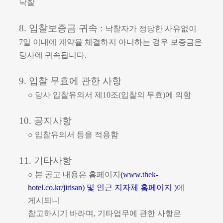
낙찰
8.
입찰보증금 귀속
:
낙찰자가 정당한 사유없이
7
일 이내에 계약을 체결하지 아니하는 경우 보증금은
당사에 귀속됩니다
.
9.
입찰 무효에 관한 사항
○
당사 입찰유의서 제
10
조
(
입찰의 무효
)
에 의함
10.
공지사항
○
입찰유의서 등을 적용함
11.
기타사항
○
본 공고 내용은 홈페이지
(
www.thek-
hotel.co.kr
/jirisan)
및 인근 지자체 홈페이지
)
에
게시되니
참고하시기 바라며
,
기타업무에 관한 사항은