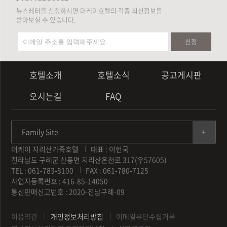
뉴스레터를 신청하시면 더케이호텔의 각종 최신정보를
받아보실 수 있습니다.
신청
호텔소개
호텔소식
공고게시판
오시는길
FAQ
Family Site
더케이 지리산가족호텔
대표 : 이헌국
전라남도 구례군 산동면 지리산온천로 317(우57605)
TEL : 061-783-8100
FAX : 061-780-7125
사업자등록번호 : 416-85-14050
통신판매신고번호 : 2020-전남구례-09
이용약관
개인정보처리방침
이메일무단수집거부