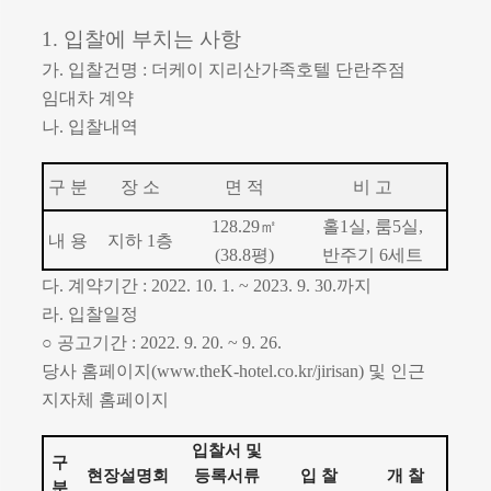
1.
입찰에 부치는 사항
가
.
입찰건명
:
더케이 지리산가족호텔 단란주점
임대차 계약
나
.
입찰내역
구 분
장 소
면 적
비 고
128.29
㎡
홀
1
실
,
룸
5
실
,
내 용
지하
1
층
(38.8
평
)
반주기
6
세트
다
.
계약기간
: 2022. 10. 1. ~ 2023. 9. 30.
까지
라
.
입찰일정
○
공고기간
: 2022. 9. 20. ~ 9. 26.
당사 홈페이지
(www.theK-hotel.co.kr/jirisan)
및 인근
지자체 홈페이지
입찰서 및
구
현장설명회
등록서류
입 찰
개 찰
분