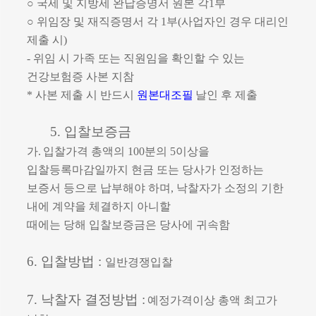
○
국세 및 지방세 완납증명서 원본 각
1
부
○
위임장 및 재직증명서 각
1
부
(
사업자인 경우 대리인
제출 시
)
-
위임 시 가족 또는 직원임을 확인할 수 있는
건강보험증 사본 지참
*
사본 제출 시 반드시
원본대조필
날인 후 제출
5.
입찰보증금
가
.
입찰가격 총액의
100
분의
5
이상을
입찰등록마감일까지 현금 또는 당사가 인
정하는
보증서 등으로 납부해야 하며
,
낙찰자가 소정의 기한
내에 계약을 체결하지 아니할
때에는 당해 입찰보증금은 당사에 귀속함
6.
입찰방법
:
일반경쟁입찰
7.
낙찰자 결정방법
:
예정가격이상 총액 최고가