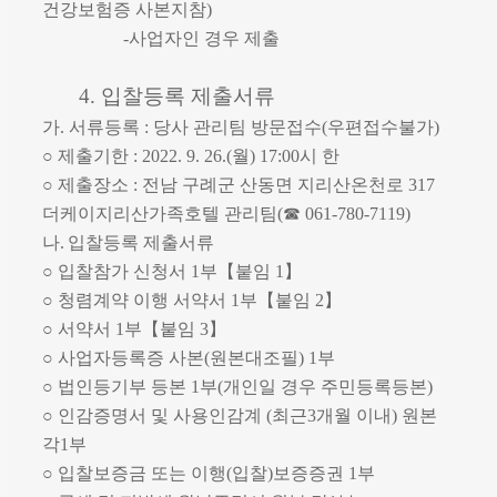
건강보험증 사본지참
)
-
사업자인 경우 제출
4.
입찰등록 제출서류
가
.
서류등록
:
당사 관리팀 방문접수
(
우편접수불가
)
○
제출기한
: 2022. 9. 26.(
월
) 17:00
시 한
○
제출장소
:
전남 구례군 산동면 지리산온천로
317
더케이지리산가족호텔 관리팀
(
☎
061-780-7119)
나
.
입찰등록 제출서류
○
입찰참가 신청서
1
부
【
붙임
1
】
○
청렴계약 이행 서약서
1
부
【
붙임
2
】
○
서약서
1
부
【
붙임
3
】
○
사업자등록증 사본
(
원본대조필
) 1
부
○
법인등기부 등본
1
부
(
개인일 경우 주민등록등본
)
○
인감증명서 및 사용인감계
(
최근
3
개월 이내
)
원본
각
1
부
○
입찰보증금 또는 이행
(
입찰
)
보증증권
1
부