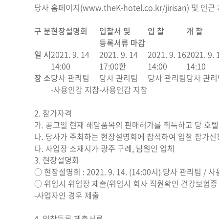
당사 홈페이지(www.theK-hotel.co.kr/jirisan) 및
구 분
현장설명회
입찰서 및
입 찰
개 찰
등록서류 마감
일 시
2021. 9. 14
2021. 9. 14
2021. 9. 16
2021. 9. 
14:00
17:00한
14:00
14:10
장 소
당사 관리팀
당사 관리팀
당사 관리팀
당사 관리
-사용인감 지참
-사용인감 지참
2. 참가자격
가. 공고일 현재 해당품목의 판매허가를 취득하고 당 호텔
나. 당사가 주최하는 현장설명회에 참석하여 입찰 참가신
다. 사업장 소재지가 광주 구례, 남원인 업체
3. 현장설명회
○ 현장설명회 : 2021. 9. 14. (14:00시) 당사 관리팀 /
○ 위임시 위임장 제출(위임시 회사 직원확인 건강보험증
-사업자인 경우 제출
4. 입찰등록 제출서류