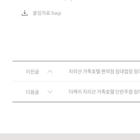
붙임자료.hwp
지리산 가족호텔 편의점 임대업장 임
이전글
더케이 지리산 가족호텔 단란주점 임
다음글