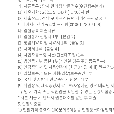
가. 서류등록 : 당사 관리팀 방문접수(우편접수불가)
(1) 제출기한 : 2021. 9. 14.(화) 17:00시 한
(2) 제출장소 : 전남 구례군 산동면 지리산온천로 317
더케이지리산가족호텔 관리팀(☎ 061-780-7119)
나. 입찰등록 제출서류
(1) 입찰참가 신청서 1부【붙임 2】
(2) 청렴계약 이행 서약서 1부【붙임 3】
(3) 서약서 1부【붙임 4】
(4) 사업자등록증 사본(원본대조필) 1부
(5) 법인등기부 등본 1부(개인일 경우 주민등록등본)
(6) 인감증명서 및 사용인감계 (최근3개월 이내) 원본 각
(7) 입찰보증금 또는 이행(입찰)보증증권 1부
(8) 국세 및 지방세 완납증명서 원본 각1부
(9) 위임장 및 재직증명서 각 1부(사업자인 경우 대리인 제
- 위임 시 가족 또는 직원임을 확인할 수 있는 건강보험증
* 사본 제출 시 반드시 원본대조필 날인 후 제출
5. 입찰보증금
○ 입찰가격 총액의 100분의 5이상을 입찰등록마감일까