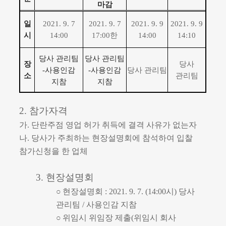
마감
일
2021. 9. 7
2021. 9. 7
2021. 9. 9
2021. 9. 9
시
14:00
17:00
한
14:00
14:10
당사 관리
팀
당사 관리
팀
장
당사
-
사용인감
-
사용인감
당사 관리팀
소
관리팀
지참
지참
2.
참가자격
가
.
단란주점 영업 허가 취득에 결격 사유가 없는자
나
.
당사가 주최하는 현장설명회에 참석하여 입찰
참가신청을 한 업체
3.
현장설명회
○
현장설명회
: 2021. 9. 7. (14:00
시
)
당사
관리팀
/
사용인감 지참
○
위임시 위임장 제출
(
위임시 회사