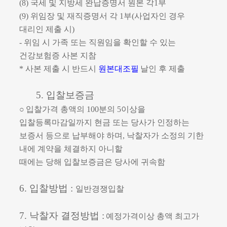
(8)
국세 및 지방세 완납증명서 원본 각
1
부
(9)
위임장 및 재직증명서 각
1
부
(
사업자인 경우
대리인 제출 시
)
-
위임 시 가족 또는 직원임을 확인할 수 있는
건강보험증 사본 지참
*
사본 제출 시 반드시
원본대조필
날인 후 제출
5.
입찰보증금
○
입찰가격 총액의
100
분의
5
이상을
입찰등록마감일까지 현금 또는 당사가 인
정하는
보증서 등으로 납부해야 하며
,
낙찰자가 소정의 기한
내에 계약을 체결하지 아니할
때에는 당해 입찰보증금은 당사에 귀속함
6.
입찰방법
:
일반경쟁입찰
7.
낙찰자 결정방법
:
예정가격이상 총액 최고가