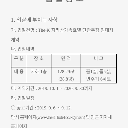
입찰에 부치는 사항
1.
가
입찰건명
지리산가족호텔 단란주점 임대차
.
: The-K
계약
나
입찰내역
.
구 분
장 소
면 적
비 고
내 용
지하
층
㎡
홀
실
룸
실
1
128.29
1
,
5
,
평
반주기
세트
(38.8
)
6
다
계약기간
까지
.
: 2019. 10. 1 ~ 2020. 9. 30
라
입찰일정
.
○
공고기간
: 2019. 9. 6. ~ 9. 12.
당사 홈페이지
및 인근 지자체
(
www.theK-hotel.co.kr/jirisan)
홈페이지