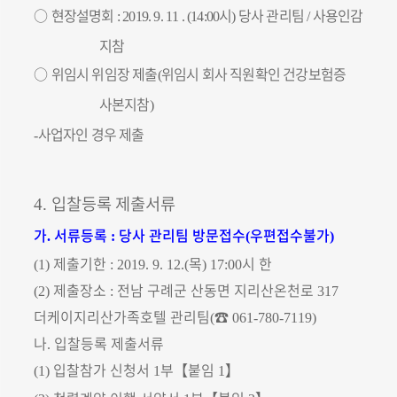
○
현장설명회
시
당사 관리팀
사용인감
: 2019. 9. 11 . (14:00
)
/
지참
○
위임시 위임장 제출
위임시 회사 직원확인 건강보험증
(
사본지참
)
사업자인 경우 제출
-
입찰등록 제출서류
4.
가
서류등록
당사 관리팀 방문접수
우편접수불가
.
:
(
)
제출기한
목
시 한
(1)
: 2019. 9. 12.(
) 17:00
제출장소
전남 구례군 산동면 지리산온천로
(2)
:
317
더케이지리산가족호텔 관리팀
☎
(
061-780-7119)
나
입찰등록 제출서류
.
입찰참가 신청서
부
【
붙임
】
(1)
1
1