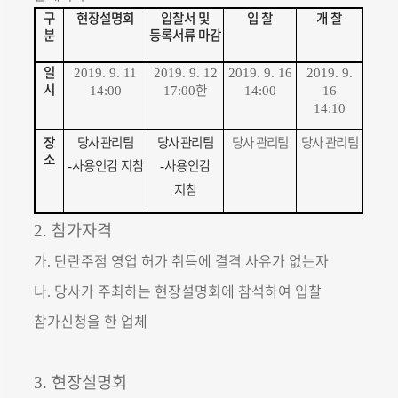
구
현장설명회
입찰서 및
입 찰
개 찰
분
등록서류 마감
일
2019. 9. 11
2019. 9. 12
2019. 9. 16
2019. 9.
시
한
14:00
17:00
14:00
16
14:10
장
당사 관리
팀
당사 관리
팀
당사 관리팀
당사 관리팀
소
사용인감 지참
사용인감
-
-
지참
참가자격
2.
가
단란주점 영업 허가 취득에 결격 사유가 없는자
.
나
당사가 주최하는 현장설명회에 참석하여 입찰
.
참가신청을 한 업체
현장설명회
3.