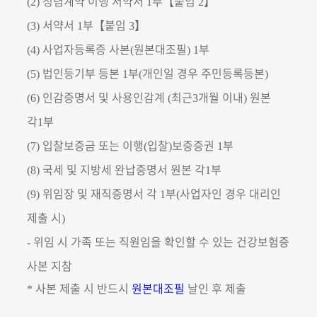
청렴계약 이행 서약서
부
【
붙임
】
(2)
1
2
서약서
부
【
붙임
】
(3)
1
3
사업자등록증 사본
원본대조필
부
(4)
(
) 1
법인등기부 등본
부
개인일 경우 주민등록등본
(5)
1
(
)
인감증명서 및 사용인감계
최근
개월 이내
원본
(6)
(
3
)
각
부
1
입찰보증금 또는 이행
입찰
보증증권
부
(7)
(
)
1
국세 및 지방세 완납증명서 원본 각
부
(8)
1
위임장 및 재직증명서 각
부
사업자인 경우 대리인
(9)
1
(
제출 시
)
위임 시 가족 또는 직원임을 확인할 수 있는 건강보험증
-
사본 지참
사본 제출 시 반드시
원본대조필
날인 후 제출
*