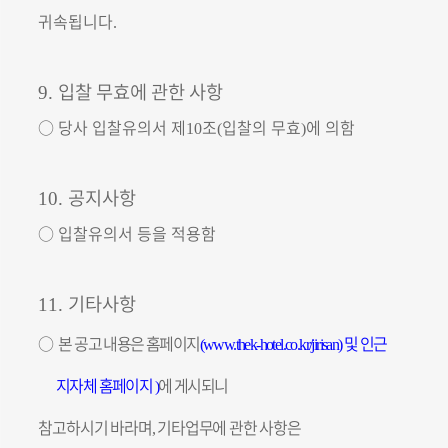
귀속됩니다
.
입찰 무효에 관한 사항
9.
○
당사 입찰유의서 제
조
입찰의 무효
에 의함
10
(
)
공지사항
10.
○
입찰유의서 등을 적용함
기타사항
11.
○
본 공고 내용은 홈페이지
및 인근
(
www.thek-hotel.co.kr
/jirisan)
지자체 홈페이지
에 게시되니
)
참고하시기 바라며
기타업무에 관한 사항은
,